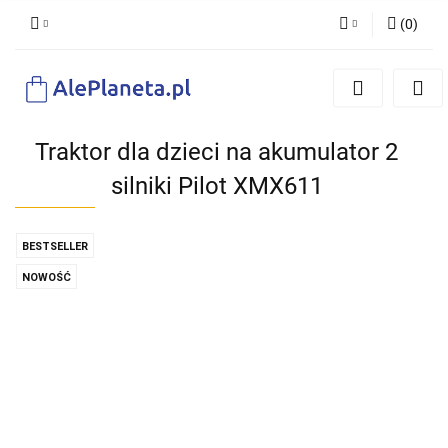
(
0
)
Zaloguj się
Zarejestruj się
Dodaj zgłoszenie
Traktor dla dzieci na akumulator 2
silniki Pilot XMX611
BESTSELLER
NOWOŚĆ