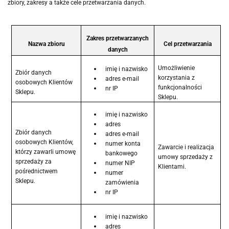
zbiory, zakresy a także cele przetwarzania danych.
Zakres przetwarzanych
Nazwa zbioru
Cel przetwarzania
danych
Umożliwienie
imię i nazwisko
Zbiór danych
korzystania z
adres e-mail
osobowych Klientów
funkcjonalności
nr IP
Sklepu.
Sklepu.
imię i nazwisko
adres
Zbiór danych
adres e-mail
osobowych Klientów,
numer konta
Zawarcie i realizacja
którzy zawarli umowę
bankowego
umowy sprzedaży z
sprzedaży za
numer NIP
Klientami.
pośrednictwem
numer
Sklepu.
zamówienia
nr IP
imię i nazwisko
adres