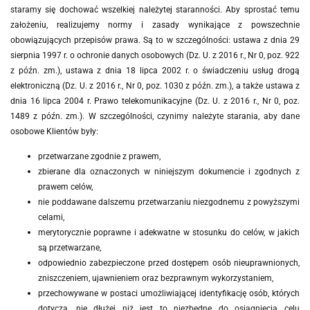
staramy się dochować wszelkiej należytej staranności. Aby sprostać temu
założeniu, realizujemy normy i zasady wynikające z powszechnie
obowiązujących przepisów prawa. Są to w szczególności:
ustawa z dnia 29
sierpnia 1997 r. o ochronie danych osobowych (Dz. U. z 2016 r., Nr 0, poz. 922
z późn. zm.),
ustawa z dnia 18 lipca 2002 r. o świadczeniu usług drogą
elektroniczną (Dz. U. z 2016 r., Nr 0, poz. 1030 z późn. zm.), a także ustawa z
dnia 16 lipca 2004 r. Prawo telekomunikacyjne (Dz. U. z 2016 r., Nr 0, poz.
1489 z późn. zm.). W szczególności, czynimy należyte starania, aby dane
osobowe Klientów były:
przetwarzane zgodnie z prawem,
zbierane dla oznaczonych w niniejszym dokumencie i zgodnych z
prawem celów,
nie poddawane dalszemu przetwarzaniu niezgodnemu z powyższymi
celami,
merytorycznie poprawne i adekwatne w stosunku do celów, w jakich
są przetwarzane,
odpowiednio zabezpieczone przed dostępem osób nieuprawnionych,
zniszczeniem, ujawnieniem oraz bezprawnym wykorzystaniem,
przechowywane w postaci umożliwiającej identyfikację osób, których
dotyczą, nie dłużej niż jest to niezbędne do osiągnięcia celu