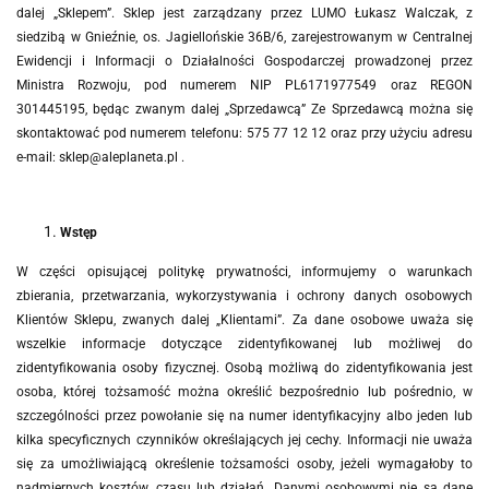
dalej „Sklepem”. Sklep jest zarządzany przez LUMO Łukasz Walczak, z
siedzibą w Gnieźnie, os. Jagiellońskie 36B/6, zarejestrowanym w Centralnej
Ewidencji i Informacji o Działalności Gospodarczej prowadzonej przez
Ministra Rozwoju, pod numerem NIP PL6171977549 oraz REGON
301445195, będąc zwanym dalej „Sprzedawcą”
Ze Sprzedawcą można się
skontaktować pod numerem telefonu: 575 77 12 12 oraz przy użyciu adresu
e-mail: sklep@aleplaneta.pl .
Wstęp
W części opisującej politykę prywatności, informujemy o warunkach
zbierania, przetwarzania, wykorzystywania i ochrony danych osobowych
Klientów Sklepu, zwanych dalej „Klientami”. Za dane osobowe uważa się
wszelkie informacje dotyczące zidentyfikowanej lub możliwej do
zidentyfikowania osoby fizycznej. Osobą możliwą do zidentyfikowania jest
osoba, której tożsamość można określić bezpośrednio lub pośrednio, w
szczególności przez powołanie się na numer identyfikacyjny albo jeden lub
kilka specyficznych czynników określających jej cechy. Informacji nie uważa
się za umożliwiającą określenie tożsamości osoby, jeżeli wymagałoby to
nadmiernych kosztów, czasu lub działań. Danymi osobowymi nie są dane