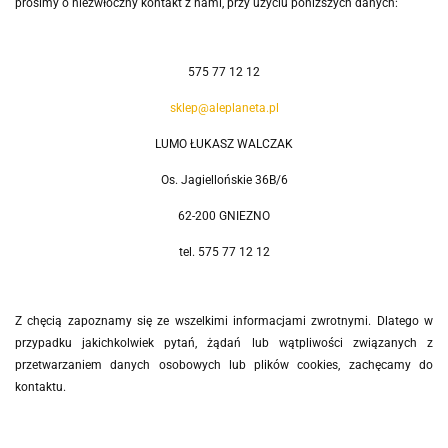
prosimy o niezwłoczny kontakt z nami, przy użyciu poniższych danych:
575 77 12 12
sklep@aleplaneta.pl
LUMO ŁUKASZ WALCZAK
Os. Jagiellońskie 36B/6
62-200 GNIEZNO
tel. 575 77 12 12
Z chęcią zapoznamy się ze wszelkimi informacjami zwrotnymi. Dlatego w
przypadku jakichkolwiek pytań, żądań lub wątpliwości związanych z
przetwarzaniem danych osobowych lub plików cookies, zachęcamy do
kontaktu.