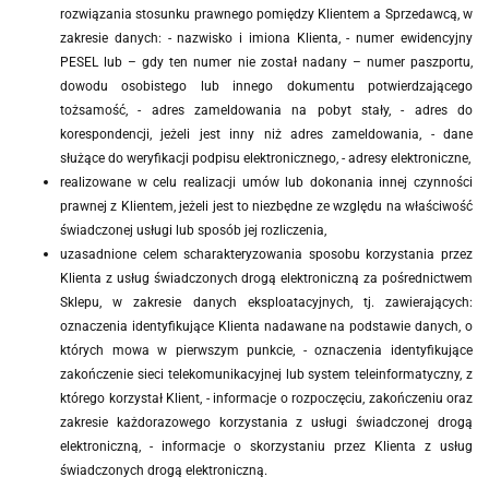
rozwiązania stosunku prawnego pomiędzy Klientem a Sprzedawcą, w
zakresie danych: - nazwisko i imiona Klienta, - numer ewidencyjny
PESEL lub – gdy ten numer nie został nadany – numer paszportu,
dowodu osobistego lub innego dokumentu potwierdzającego
tożsamość, - adres zameldowania na pobyt stały, - adres do
korespondencji, jeżeli jest inny niż adres zameldowania, - dane
służące do weryfikacji podpisu elektronicznego, - adresy elektroniczne,
realizowane w celu realizacji umów lub dokonania innej czynności
prawnej z Klientem, jeżeli jest to niezbędne ze względu na właściwość
świadczonej usługi lub sposób jej rozliczenia,
uzasadnione celem scharakteryzowania sposobu korzystania przez
Klienta z usług świadczonych drogą elektroniczną za pośrednictwem
Sklepu, w zakresie danych eksploatacyjnych, tj. zawierających:
oznaczenia identyfikujące Klienta nadawane na podstawie danych, o
których mowa w pierwszym punkcie, - oznaczenia identyfikujące
zakończenie sieci telekomunikacyjnej lub system teleinformatyczny, z
którego korzystał Klient, - informacje o rozpoczęciu, zakończeniu oraz
zakresie każdorazowego korzystania z usługi świadczonej drogą
elektroniczną, - informacje o skorzystaniu przez Klienta z usług
świadczonych drogą elektroniczną.