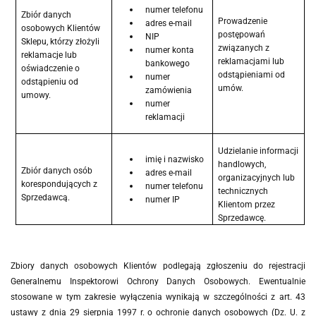
numer telefonu
Zbiór danych
Prowadzenie
adres e-mail
osobowych Klientów
postępowań
NIP
Sklepu, którzy złożyli
związanych z
numer konta
reklamacje lub
reklamacjami lub
bankowego
oświadczenie o
odstąpieniami od
numer
odstąpieniu od
umów.
zamówienia
umowy.
numer
reklamacji
Udzielanie informacji
imię i nazwisko
handlowych,
Zbiór danych osób
adres e-mail
organizacyjnych lub
korespondujących z
numer telefonu
technicznych
Sprzedawcą.
numer IP
Klientom przez
Sprzedawcę.
Zbiory danych osobowych Klientów podlegają zgłoszeniu do rejestracji
Generalnemu Inspektorowi Ochrony Danych Osobowych. Ewentualnie
stosowane w tym zakresie wyłączenia wynikają w szczególności z art. 43
ustawy z dnia 29 sierpnia 1997 r. o ochronie danych osobowych (Dz. U. z