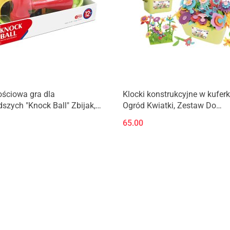
ściowa gra dla
Klocki konstrukcyjne w kuferk
szych "Knock Ball" Zbijak,
Ogród Kwiatki, Zestaw Do
łeczkę
Zbudowania Kwiatowej Komp
65.00
135 El.