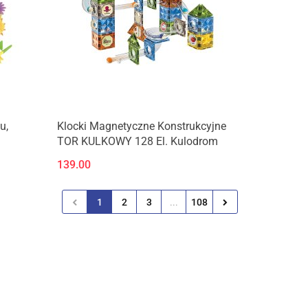
u,
Klocki Magnetyczne Konstrukcyjne
TOR KULKOWY 128 El. Kulodrom
ozycji
139.00
1
2
3
...
108