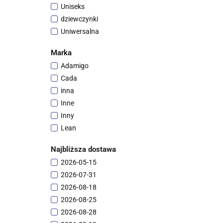
Uniseks
8+
dziewczynki
6m+
Uniwersalna
12m+
unisex
4+
Marka
0m +
Adamigo
6+
Cada
14+
inna
Inne
Inny
Lean
Lean Cars
Najbliższa dostawa
LEANToys
2026-05-15
Luxma
2026-07-31
Mercedes
2026-08-18
Polesie
2026-08-25
2026-08-28