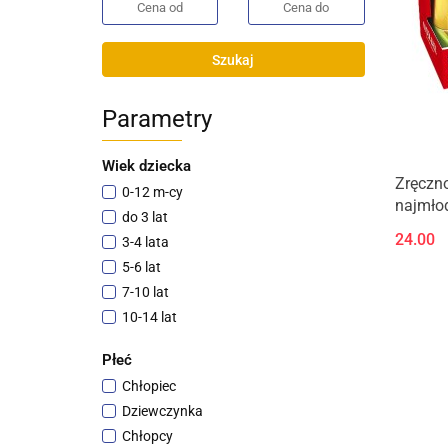
Szukaj
Parametry
Wiek dziecka
Zręczno
0-12 m-cy
najmłod
do 3 lat
Wbij Pi
24.00
3-4 lata
5-6 lat
7-10 lat
10-14 lat
3+
Płeć
18m +
Chłopiec
+3
Dziewczynka
5+
Chłopcy
6 lat +