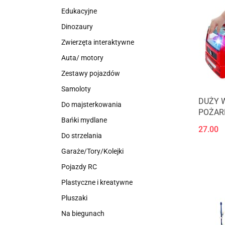
Edukacyjne
Dinozaury
Zwierzęta interaktywne
Auta/ motory
Zestawy pojazdów
Samoloty
DUŻY 
Do majsterkowania
POŻAR
Bańki mydlane
& GO
27.00
Do strzelania
Garaże/Tory/Kolejki
Pojazdy RC
Plastyczne i kreatywne
Pluszaki
Na biegunach