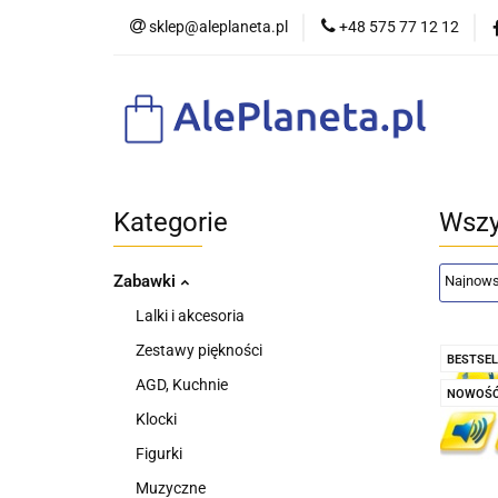
sklep@aleplaneta.pl
+48 575 77 12 12
DLA DZIE
Kategorie
Wszy
Zabawki
Lalki i akcesoria
Zestawy piękności
BESTSEL
AGD, Kuchnie
NOWOŚ
Klocki
Figurki
Muzyczne