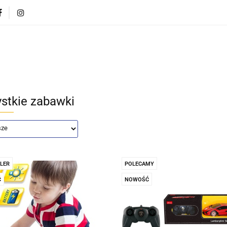
CI
POJAZDY DLA DZIECI
DLA DOMU
PREZEN
DLA DZIECI
POJAZDY DLA DZIECI
DLA DOMU
stkie zabawki
LER
POLECAMY
Ć
NOWOŚĆ