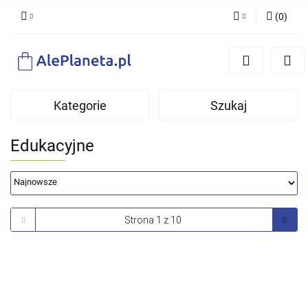
(
0
)
Zaloguj się
Zarejestruj się
Dodaj zgłoszenie
Kategorie
Szukaj
Edukacyjne