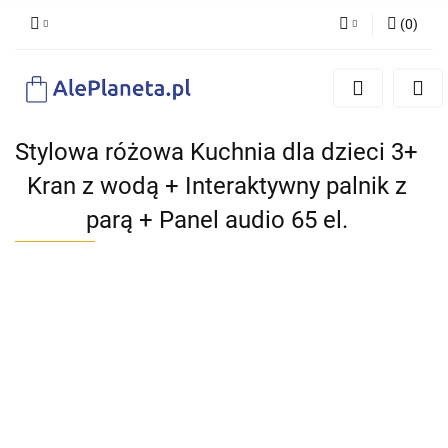
(
0
)
Zaloguj się
Zarejestruj się
Dodaj zgłoszenie
Stylowa różowa Kuchnia dla dzieci 3+
Kran z wodą + Interaktywny palnik z
parą + Panel audio 65 el.