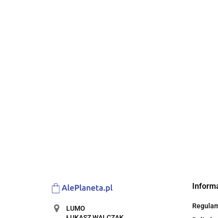
EASY
BASEN
SET
244.00
RODZINNY
KRAB
DUŻY
302.00
Basen 
Steel P
300x2
5-poziomowy Parking
383.00
Prosto
dla dzieci 3+ Ruchoma
BEST
winda + 10 autek
227.00
resoraków + Światła
Inform
Regula
LUMO
ŁUKASZ WALCZAK