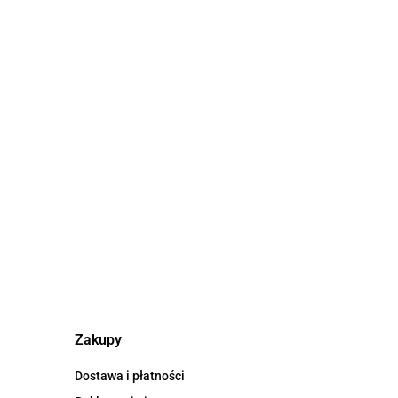
COOLPACK - ALAN
ALAN -
COOLPACK - ALAN -
- PLECAK
PLECAK
MŁODZIEŻOWY
221.00
WY NA
MŁODZIEŻOWY NA
NA KÓŁKACH -
221.00
DON`T
KÓŁKACH - IN THE
GAMER
GARDEN
Zakupy
Dostawa i płatności