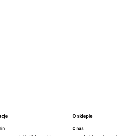
Stelażowy
BONTEMPI
COOLPACK - ALAN -
ro
COOLPACK - 
ELEKTRONICZNE
PLECAK
01x66
PLECAK
PIANINO ZE
MŁODZIEŻOWY NA
kątny
MŁODZIEŻO
375.00
221.00
STOŁKIEM I
221.00
KÓŁKACH -
WAY
KÓŁKACH - 
MIKROFONEM
ATLANTIS
DO IT
acje
O sklepie
min
O nas