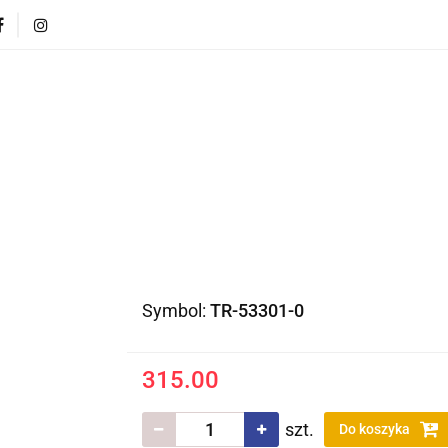
CI
POJAZDY DLA DZIECI
DLA DOMU
PREZEN
DLA DZIECI
POJAZDY DLA DZIECI
DLA DOMU
Symbol:
TR-53301-0
315.00
szt.
Do koszyka