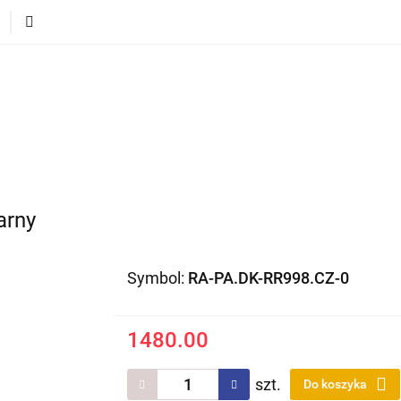
ECI
POJAZDY DLA DZIECI
DLA DOMU
PREZEN
DLA DZIECI
POJAZDY DLA DZIECI
DLA DOMU
arny
Symbol:
RA-PA.DK-RR998.CZ-0
1480.00
szt.
Do koszyka