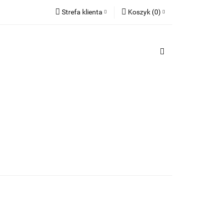
Strefa klienta
Koszyk
(
0
)
TY
Zaloguj się
PREZENTY
Koszyk jest pusty
Zarejestruj się
Dodaj zgłoszenie
x
Do bezpłatnej dostawy brakuje
-,--
Darmowa dostawa!
Suma
0,00 zł
Cena uwzględnia rabaty