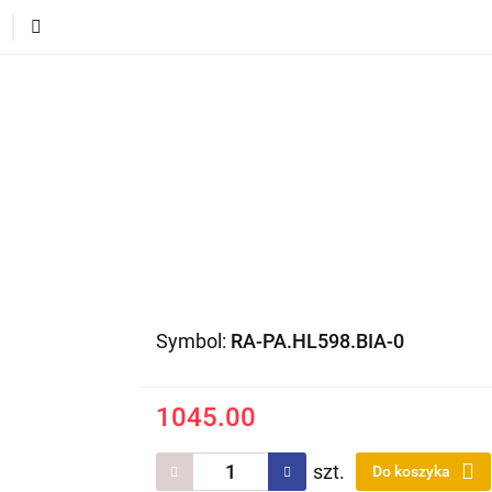
ECI
POJAZDY DLA DZIECI
DLA DOMU
PREZEN
DLA DZIECI
POJAZDY DLA DZIECI
DLA DOMU
Symbol:
RA-PA.HL598.BIA-0
1045.00
szt.
Do koszyka