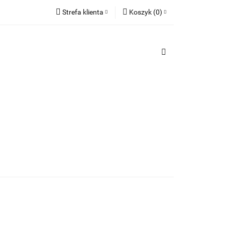
Strefa klienta
Koszyk
(
0
)
TY
Zaloguj się
PREZENTY
Koszyk jest pusty
Zarejestruj się
Dodaj zgłoszenie
x
Do bezpłatnej dostawy brakuje
-,--
Darmowa dostawa!
Suma
0,00 zł
Cena uwzględnia rabaty