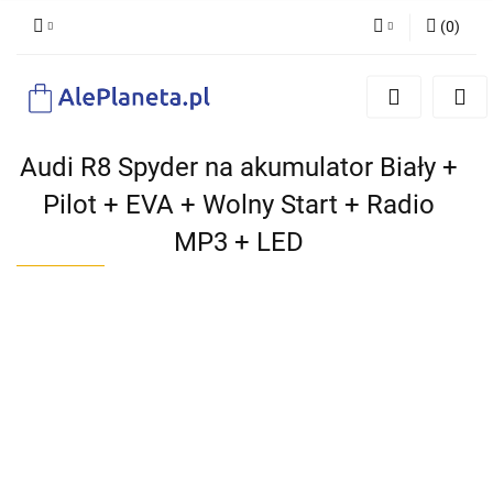
(
0
)
Zaloguj się
Zarejestruj się
Dodaj zgłoszenie
Audi R8 Spyder na akumulator Biały +
Pilot + EVA + Wolny Start + Radio
MP3 + LED