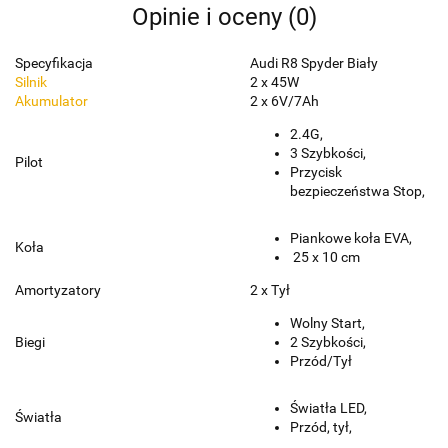
Opinie i oceny (0)
Specyfikacja
Audi R8 Spyder Biały
Silnik
2 x 45W
Akumulator
2 x 6V/7Ah
2.4G,
3 Szybkości,
Pilot
Przycisk
bezpieczeństwa Stop,
Piankowe koła EVA,
Koła
25 x 10 cm
Amortyzatory
2 x Tył
Wolny Start,
Biegi
2 Szybkości,
Przód/Tył
Światła LED,
Światła
Przód, tył,