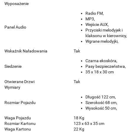
Wyposażenie
Radio FM,
MP3,
Wejście AUX,
Panel Audio
Przyciski melodyjek i
klaksonu w kierownicy
,
Wgrane melodyjki,
Wskaźnik Naładowania
Tak
Czarna ekoskóra,
Siedzenie
Pasy bezpieczeństwa,
35 x 18 x 30 cm
Otwierane Drzwi
Tak
Wymiary
Długość 122 cm,
Rozmiar Pojazdu
Szerokość 68 cm,
Wysokość 50 cm,
Waga Pojazdu
18 Kg
Rozmiar Kartonu
123 x 63 x 35 cm
Waga Kartonu
22 Kg