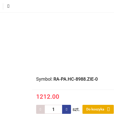
ECI
POJAZDY DLA DZIECI
DLA DOMU
PREZEN
DLA DZIECI
POJAZDY DLA DZIECI
DLA DOMU
Symbol:
RA-PA.HC-8988.ZIE-0
1212.00
szt.
Do koszyka