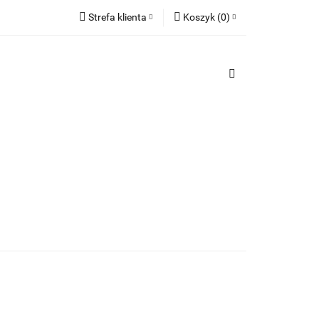
Strefa klienta
Koszyk
(
0
)
TY
Zaloguj się
PREZENTY
Koszyk jest pusty
Zarejestruj się
Dodaj zgłoszenie
x
Do bezpłatnej dostawy brakuje
-,--
Darmowa dostawa!
Suma
0,00 zł
Cena uwzględnia rabaty