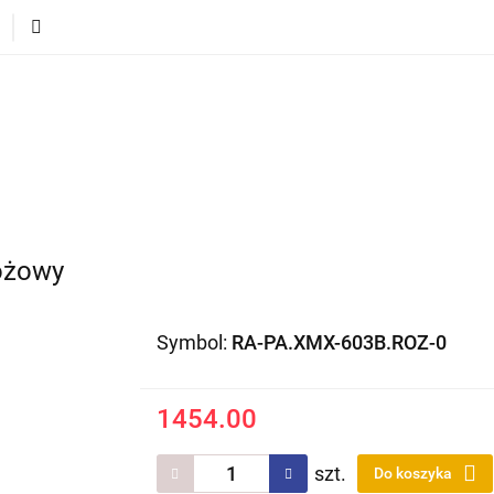
ECI
POJAZDY DLA DZIECI
DLA DOMU
PREZEN
DLA DZIECI
POJAZDY DLA DZIECI
DLA DOMU
óżowy
Symbol:
RA-PA.XMX-603B.ROZ-0
1454.00
szt.
Do koszyka