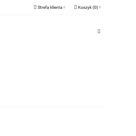
Strefa klienta
Koszyk
(
0
)
TY
Zaloguj się
PREZENTY
Koszyk jest pusty
Zarejestruj się
Dodaj zgłoszenie
x
Do bezpłatnej dostawy brakuje
-,--
Darmowa dostawa!
Suma
0,00 zł
Cena uwzględnia rabaty