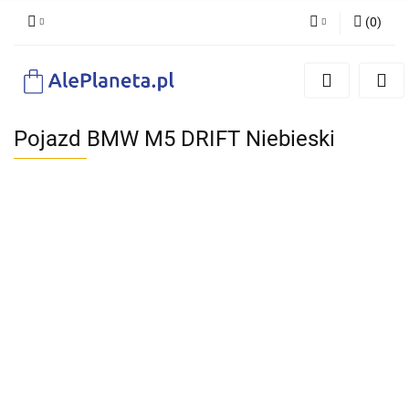
(
0
)
Zaloguj się
Zarejestruj się
Dodaj zgłoszenie
Pojazd BMW M5 DRIFT Niebieski