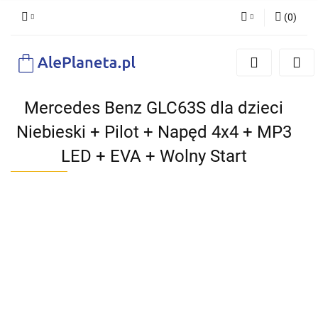
(
0
)
Zaloguj się
Zarejestruj się
Dodaj zgłoszenie
Mercedes Benz GLC63S dla dzieci
Niebieski + Pilot + Napęd 4x4 + MP3
LED + EVA + Wolny Start