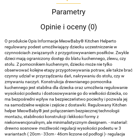
Parametry
Opinie i oceny (0)
O produkcie Opis Informacje MeowBaby® Kitchen Helperto
regulowany podest umożliwiający dziecku uczestniczenie w
czynnościach związanych z przygotowywaniem posiłków. Zwykle
dzieci mają ograniczony dostęp do blatu kuchennego, zlewu, czy
stołu. Z pomocnikiem kuchennym, dziecko może nie tylko
obserwować kolejne etapy przygotowywania potraw, ale także brać
czynny udział w przyrządzaniu dań, nakrywaniu do stołu, czy w
zmywaniu naczyń. Konstrukcja drewnianego pomocnika
kuchennego jest stabilna dla dziecka oraz umożliwia regulowanie
wysokości podestu i dostosowywanie go do wielkości dziecka, co
ma bezpośredni wpływ na bezpieczeństwo pociechy i pozwala jej
na samodzielne wejście i zejście z dostawki. Regulowany Kitchen
helper MeowBaby® jest połączeniem bezpiecznej technologii
montażu, stabilności konstrukcji i lekkości formy z
niekonwencjonalnym, ale minimalistycznym designem. - materiał:
drewno sosnowe- możliwość regulacji wysokości podestu w 3
wariantach ( 20cm - 33cm - 46cm liczone od podłogi )- regulacja