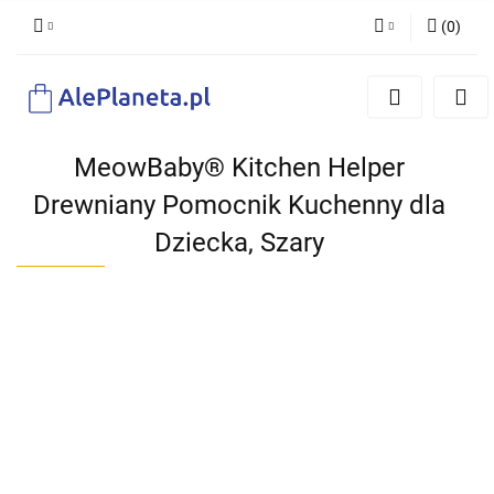
(
0
)
Zaloguj się
Zarejestruj się
Dodaj zgłoszenie
MeowBaby® Kitchen Helper
Drewniany Pomocnik Kuchenny dla
Dziecka, Szary