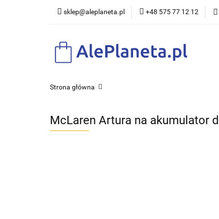
sklep@aleplaneta.pl
+48 575 77 12 12
DLA DZI
Strona główna
McLaren Artura na akumulator dl