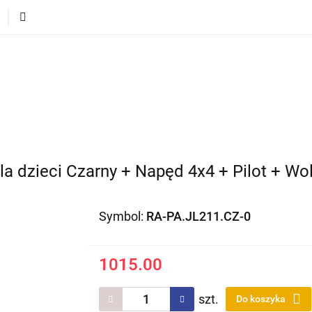
ECI
POJAZDY DLA DZIECI
DLA DOMU
PREZEN
DLA DZIECI
POJAZDY DLA DZIECI
DLA DOMU
a dzieci Czarny + Napęd 4x4 + Pilot + Wo
Symbol:
RA-PA.JL211.CZ-0
1015.00
szt.
Do koszyka