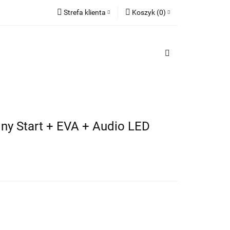
Strefa klienta
Koszyk
(
0
)
TY
Zaloguj się
PREZENTY
Koszyk jest pusty
Zarejestruj się
Dodaj zgłoszenie
x
Do bezpłatnej dostawy brakuje
-,--
Darmowa dostawa!
lny Start + EVA + Audio LED
Suma
0,00 zł
Cena uwzględnia rabaty