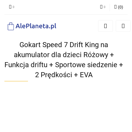
(
0
)
Zaloguj się
Zarejestruj się
Dodaj zgłoszenie
Gokart Speed 7 Drift King na
akumulator dla dzieci Różowy +
Funkcja driftu + Sportowe siedzenie +
2 Prędkości + EVA