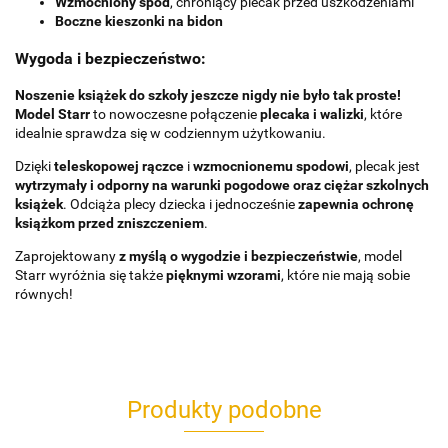
Wzmocniony spód
, chroniący plecak przed uszkodzeniami
Boczne kieszonki na bidon
Wygoda i bezpieczeństwo:
Noszenie książek do szkoły jeszcze nigdy nie było tak proste!
Model Starr
to nowoczesne połączenie
plecaka i walizki
, które
idealnie sprawdza się w codziennym użytkowaniu.
Dzięki
teleskopowej rączce
i
wzmocnionemu spodowi
, plecak jest
wytrzymały i odporny na warunki pogodowe oraz ciężar szkolnych
książek
. Odciąża plecy dziecka i jednocześnie
zapewnia ochronę
książkom przed zniszczeniem
.
Zaprojektowany
z myślą o wygodzie i bezpieczeństwie
, model
Starr wyróżnia się także
pięknymi wzorami
, które nie mają sobie
równych!
Produkty podobne