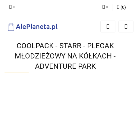
(
0
)
Zaloguj się
Zarejestruj się
Dodaj zgłoszenie
COOLPACK - STARR - PLECAK
MŁODZIEŻOWY NA KÓŁKACH -
ADVENTURE PARK