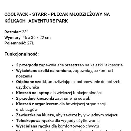
COOLPACK - STARR - PLECAK MŁODZIEŻOWY NA
KÓŁKACH -ADVENTURE PARK
Rozmiar:
23''
Wymiary:
46 x 36 x 22 cm
Pojemność:
27L
Funkcjonalność:
2 przegrody
zapewniające przestrzeń na książki i akcesoria
Wyściełane szelki na ramiona
, zapewniające komfort
noszenia
Odpinane szelki
, umożliwiające dostosowanie do potrzeb
użytkownika
Kieszeń na laptop
dla większej funkcjonalności
2 przednie kieszonki
zapinane na suwak
Kieszeń z organizerem
dla łatwiejszej organizacji
drobiazgów
Zawieszka na klucze
, aby zawsze były w jednym miejscu
Teleskopowa rączka
dla wygody użytkowania
Wyściełana rączka
dla komfortowego chwytu