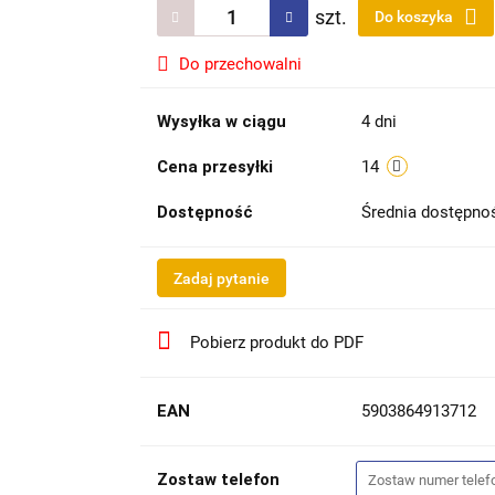
szt.
Do koszyka
Do przechowalni
Wysyłka w ciągu
4 dni
Cena przesyłki
14
Dostępność
Średnia dostępn
Zadaj pytanie
Pobierz produkt do PDF
EAN
5903864913712
Zostaw telefon