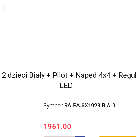
ECI
POJAZDY DLA DZIECI
DLA DOMU
PREZEN
DLA DZIECI
POJAZDY DLA DZIECI
DLA DOMU
2 dzieci Biały + Pilot + Napęd 4x4 + Regu
LED
Symbol:
RA-PA.SX1928.BIA-0
1961.00