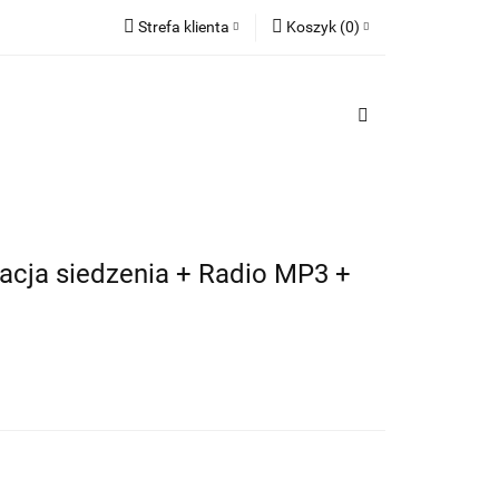
Strefa klienta
Koszyk
(
0
)
TY
Zaloguj się
PREZENTY
Koszyk jest pusty
Zarejestruj się
Dodaj zgłoszenie
x
Do bezpłatnej dostawy brakuje
-,--
Darmowa dostawa!
lacja siedzenia + Radio MP3 +
Suma
0,00 zł
Cena uwzględnia rabaty