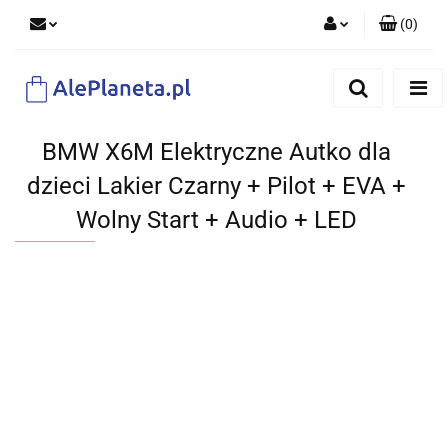
(
0
)
Zaloguj się
Zarejestruj się
Dodaj zgłoszenie
BMW X6M Elektryczne Autko dla
dzieci Lakier Czarny + Pilot + EVA +
Wolny Start + Audio + LED