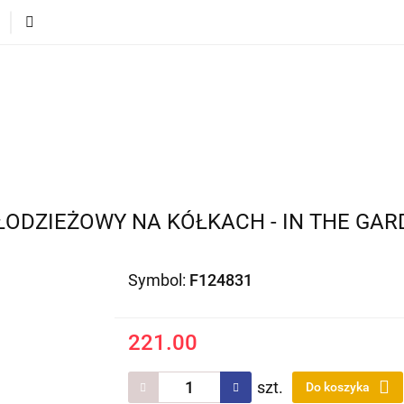
ECI
POJAZDY DLA DZIECI
DLA DOMU
PREZEN
DLA DZIECI
POJAZDY DLA DZIECI
DLA DOMU
ŁODZIEŻOWY NA KÓŁKACH - IN THE GA
Symbol:
F124831
221.00
szt.
Do koszyka