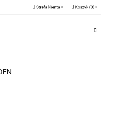
Strefa klienta
Koszyk
(
0
)
TY
Zaloguj się
PREZENTY
Koszyk jest pusty
Zarejestruj się
Dodaj zgłoszenie
x
Do bezpłatnej dostawy brakuje
-,--
Darmowa dostawa!
RDEN
Suma
0,00 zł
Cena uwzględnia rabaty