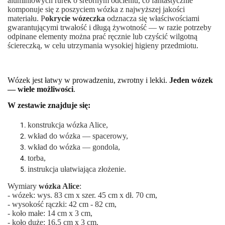
aluminiowych rurek o srebrnym odcieniu, co fantastycznie
komponuje się z poszyciem wózka z najwyższej jakości
materiału. P
okrycie wózeczka
odznacza się właściwościami
gwarantującymi trwałość i długą żywotność — w razie potrzeby
odpinane elementy można prać ręcznie lub czyścić wilgotną
ściereczką, w celu utrzymania wysokiej higieny przedmiotu.
Wózek jest łatwy w prowadzeniu, zwrotny i lekki.
Jeden wózek
— wiele możliwości
.
W zestawie znajduje się:
konstrukcja wózka Alice,
wkład do wózka — spacerowy,
wkład do wózka — gondola,
torba,
instrukcja ułatwiająca złożenie.
Wymiary
wózka Alice
:
- wózek: wys. 83 cm x szer. 45 cm x dł. 70 cm,
- wysokość rączki: 42 cm - 82 cm,
- koło małe: 14 cm x 3 cm,
- koło duże: 16,5 cm x 3 cm,