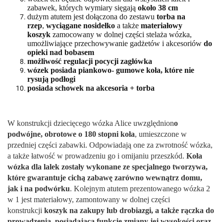
zabawek, których wymiary sięgają
około 38 cm
dużym atutem jest dołączona do zestawu
torba na
rzep
,
wyciągane nosidełko
a także
materiałowy
koszyk
zamocowany w dolnej części stelaża wózka,
umożliwiające przechowywanie gadżetów i akcesoriów
do
opieki nad bobasem
możliwość regulacji pocycji zagłówka
wózek posiada piankowo- gumowe koła, które nie
rysują podłogi
posiada schowek na akcesoria + torba
W konstrukcji dziecięcego wózka Alice uwzględnion
o
podwójne, obrotowe o 180 stopni koła
, umieszczone w
przedniej części zabawki. Odpowiadają one za zwrotność wózka,
a także łatwość w prowadzeniu go i omijaniu przeszkód.
Koła
wózka dla lalek zostały wykonane ze specjalnego tworzywa,
które gwarantuje cichą zabawę zarówno wewnątrz domu,
jak i na podwórku
. Kolejnym atutem prezentowanego wózka 2
w 1 jest materiałowy, zamontowany w dolnej części
konstrukcji
koszyk na zakupy lub drobiazgi, a także rączka do
prowadzenia, posiadająca funkcję zmiany jej wysokości oraz