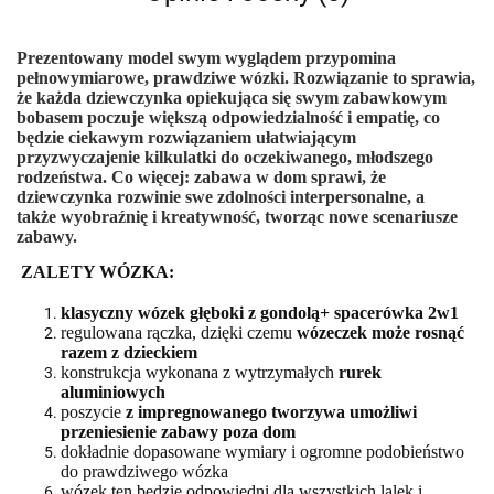
Prezentowany model swym wyglądem
przypomina
pełnowymiarowe, prawdziwe wózki
. Rozwiązanie to sprawia,
że każda dziewczynka opiekująca się swym zabawkowym
bobasem poczuje większą odpowiedzialność i empatię, co
będzie ciekawym rozwiązaniem ułatwiającym
przyzwyczajenie kilkulatki do oczekiwanego, młodszego
rodzeństwa. Co więcej: zabawa w dom sprawi, że
dziewczynka rozwinie swe zdolności interpersonalne, a
także
wyobraźnię i kreatywność
, tworząc nowe scenariusze
zabawy.
ZALETY WÓZKA:
klasyczny wózek głęboki z gondolą+ spacerówka 2w1
regulowana rączka, dzięki czemu
wózeczek może rosnąć
razem z dzieckiem
konstrukcja wykonana z wytrzymałych
rurek
aluminiowych
poszycie
z impregnowanego tworzywa umożliwi
przeniesienie zabawy poza dom
dokładnie dopasowane wymiary i ogromne podobieństwo
do prawdziwego wózka
wózek ten będzie odpowiedni dla wszystkich lalek i