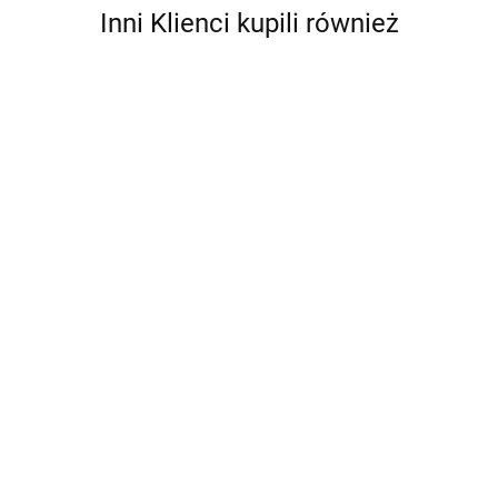
Inni Klienci kupili również
Auto
Auto R/C
Sportowe
Autobus
Wyścigowe
R/C 1:8
CHOPPER
zdalnie
Bramka
262.00
Ferrari F1
Szary
Motorek DL
sterowany z
164.00
Piłkarska Dla
190.00
Rastar
Biały
DZIEWCZYN
otwieranymi
Dzieci Zielono
222.00
1:12
224.00
-RÓŻOWY
drzwiami
Pomarańczowa
Czerwone
GIMBUS