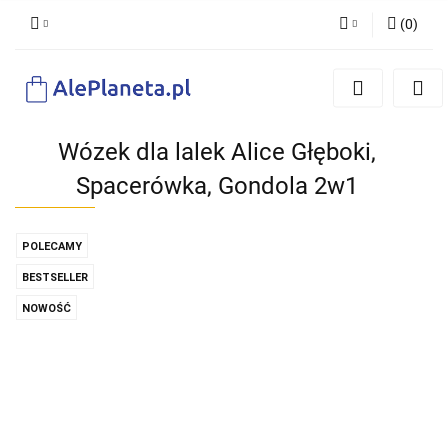
(
0
)
Zaloguj się
Zarejestruj się
Dodaj zgłoszenie
Wózek dla lalek Alice Głęboki,
Spacerówka, Gondola 2w1
POLECAMY
BESTSELLER
NOWOŚĆ