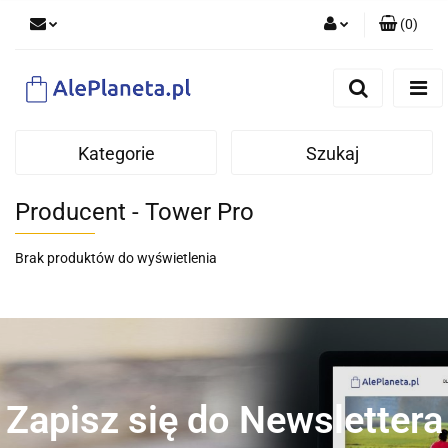
(
0
)
Zaloguj się
Zarejestruj się
Dodaj zgłoszenie
Kategorie
Szukaj
Producent - Tower Pro
Brak produktów do wyświetlenia
Zapisz się do Newslettera