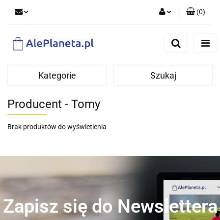
(
0
)
Zaloguj się
Zarejestruj się
Dodaj zgłoszenie
Kategorie
Szukaj
Producent - Tomy
Brak produktów do wyświetlenia
Zapisz się do Newslettera