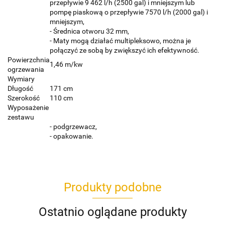
przepływie 9 462 l/h (2500 gal) i mniejszym lub
pompę piaskową o przepływie 7570 l/h (2000 gal) i
mniejszym,
- Średnica otworu 32 mm,
- Maty mogą działać multipleksowo, można je
połączyć ze sobą by zwiększyć ich efektywność.
Powierzchnia
1,46 m/kw
ogrzewania
Wymiary
Długość
171 cm
Szerokość
110 cm
Wyposażenie
zestawu
- podgrzewacz,
- opakowanie.
Produkty podobne
Ostatnio oglądane produkty