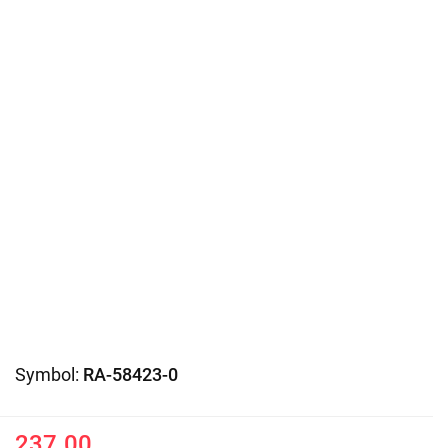
Symbol:
RA-58423-0
237.00