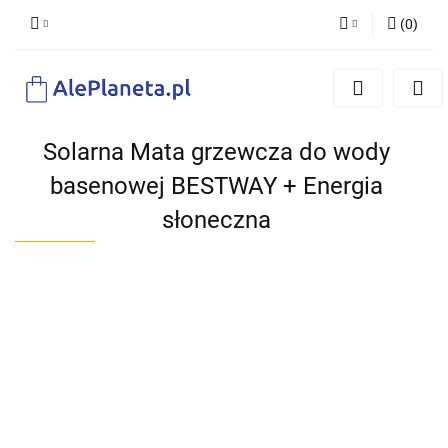
(
0
)
Zaloguj się
Zarejestruj się
Dodaj zgłoszenie
Solarna Mata grzewcza do wody
basenowej BESTWAY + Energia
słoneczna