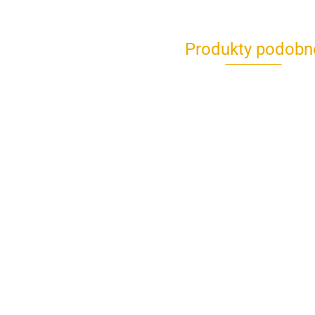
Produkty podobn
Dinozaur
Dinozaur
Dinozaur
Dino
JX102-2
JX102-7
JX106-6C
JX10
72.00
72.00
75.00
58.00