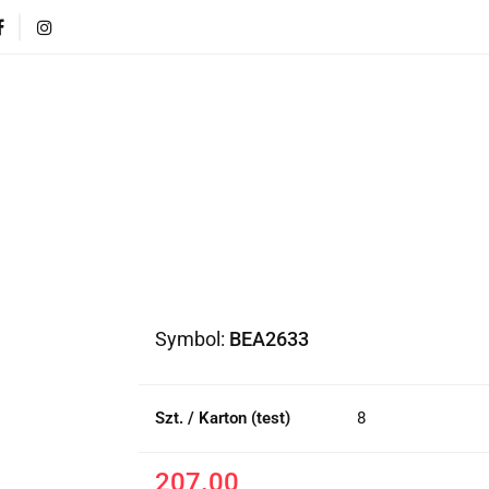
CI
POJAZDY DLA DZIECI
DLA DOMU
PREZEN
DLA DZIECI
POJAZDY DLA DZIECI
DLA DOMU
Symbol:
BEA2633
Szt. / Karton (test)
8
207.00