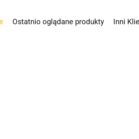
e
Ostatnio oglądane produkty
Inni Kli
Pingwin
RQ-E1
zaur
Dzikie zwierzeta
6-6D
40.00
3404
62.00
Zestaw dinozaurów HY-
257-16
21.00