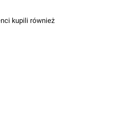
enci kupili również
Zestaw dinozaurów HY-
Zestaw dinozaurów HY-
257-18
257-19
21.00
22.00