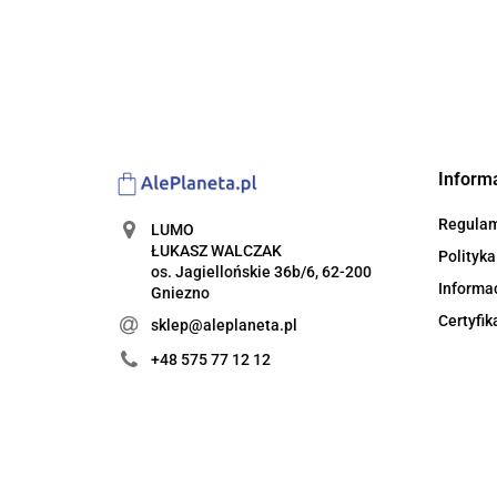
Inform
Regula
LUMO
ŁUKASZ WALCZAK
Polityka
os. Jagiellońskie 36b/6, 62-200
Informac
Gniezno
Certyfik
sklep@aleplaneta.pl
+48 575 77 12 12