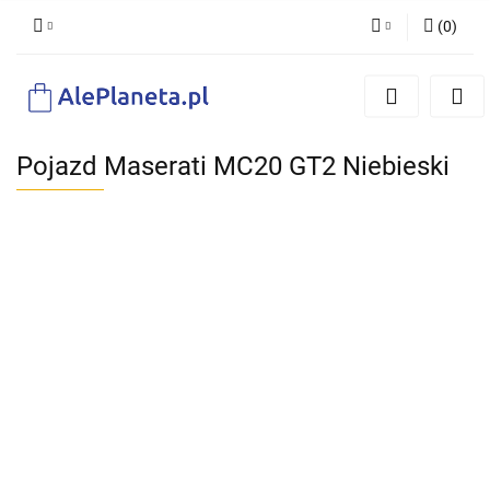
(
0
)
Zaloguj się
Zarejestruj się
Dodaj zgłoszenie
Pojazd Maserati MC20 GT2 Niebieski