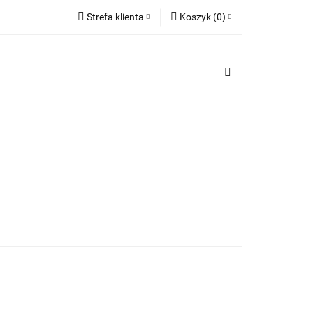
Strefa klienta
Koszyk
(
0
)
TY
Zaloguj się
PREZENTY
Koszyk jest pusty
Zarejestruj się
Dodaj zgłoszenie
x
Do bezpłatnej dostawy brakuje
-,--
Darmowa dostawa!
Suma
0,00 zł
Cena uwzględnia rabaty