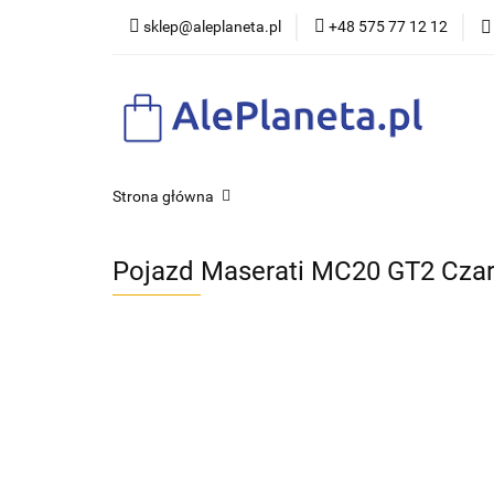
sklep@aleplaneta.pl
+48 575 77 12 12
DLA DZI
Strona główna
Pojazd Maserati MC20 GT2 Cza