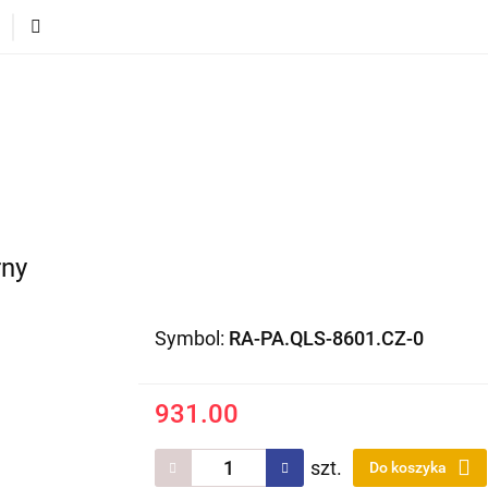
ECI
POJAZDY DLA DZIECI
DLA DOMU
PREZEN
DLA DZIECI
POJAZDY DLA DZIECI
DLA DOMU
rny
Symbol:
RA-PA.QLS-8601.CZ-0
931.00
szt.
Do koszyka