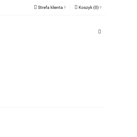
Strefa klienta
Koszyk
(
0
)
TY
Zaloguj się
PREZENTY
Koszyk jest pusty
Zarejestruj się
Dodaj zgłoszenie
x
Do bezpłatnej dostawy brakuje
-,--
Darmowa dostawa!
Suma
0,00 zł
Cena uwzględnia rabaty