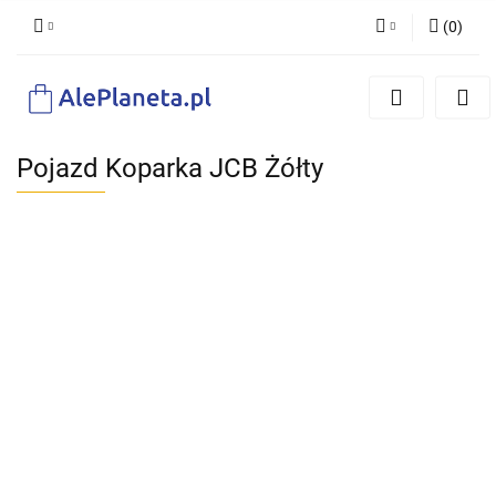
(
0
)
Zaloguj się
Zarejestruj się
Dodaj zgłoszenie
Pojazd Koparka JCB Żółty