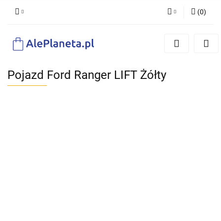
(
0
)
Zaloguj się
Zarejestruj się
Dodaj zgłoszenie
Pojazd Ford Ranger LIFT Żółty