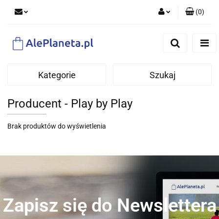
(
0
)
Zaloguj się
Zarejestruj się
Dodaj zgłoszenie
Kategorie
Szukaj
Producent - Play by Play
Brak produktów do wyświetlenia
Zapisz się do Newslettera