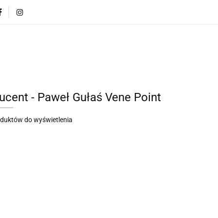
CI
POJAZDY DLA DZIECI
DLA DOMU
PREZEN
DLA DZIECI
POJAZDY DLA DZIECI
DLA DOMU
ucent - Paweł Gułaś Vene Point
oduktów do wyświetlenia