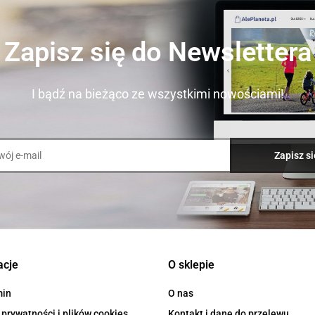
Zapisz się do Newslettera
I bądź na bieżąco ze wszystkimi nowościami!
acje
O sklepie
min
O nas
 prywatności i plików cookies
Kontakt i dane do przelewu