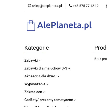
sklep@aleplaneta.pl
+48 575 77 12 12
DLA DZIE
Kategorie
Prod
Brak pr
Zabawki
Zabawki dla maluchów 0-3
Akcesoria dla dzieci
Wyposażenie
Zakres cen
Gadżety/ prezenty tematyczne