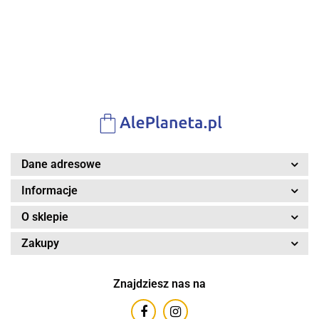
dzieci 3+
3-8 lat +
3-8 +
Ruchoma
Narzędzia +
Świetlne
Funkcja
winda + 10
Interaktywny
pętle 360 +
zmiany
autek
kokpit +
2 autka +
prędkości
resoraków
Pilot 61 el.
Licznik
+ 2 autka
+ Światła
Zestaw
okrążeń
+ Światła
małego
Mechanika
Dane adresowe
Informacje
O sklepie
Zakupy
Znajdziesz nas na