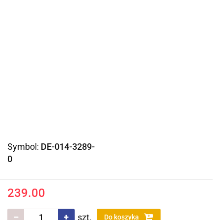
Symbol:
DE-014-3289-
0
239.00
szt.
Do koszyka