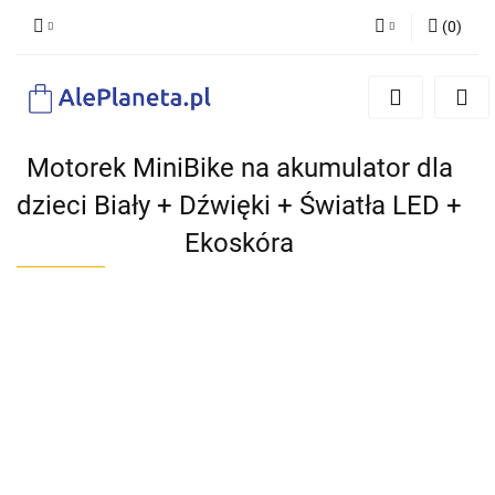
(
0
)
Zaloguj się
Zarejestruj się
Dodaj zgłoszenie
Motorek MiniBike na akumulator dla
dzieci Biały + Dźwięki + Światła LED +
Ekoskóra