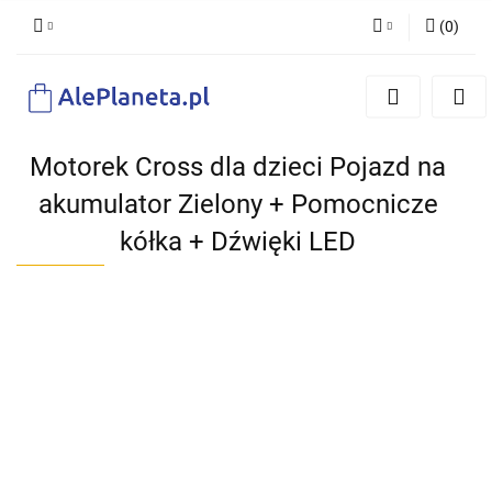
(
0
)
Zaloguj się
Zarejestruj się
Dodaj zgłoszenie
Motorek Cross dla dzieci Pojazd na
akumulator Zielony + Pomocnicze
kółka + Dźwięki LED