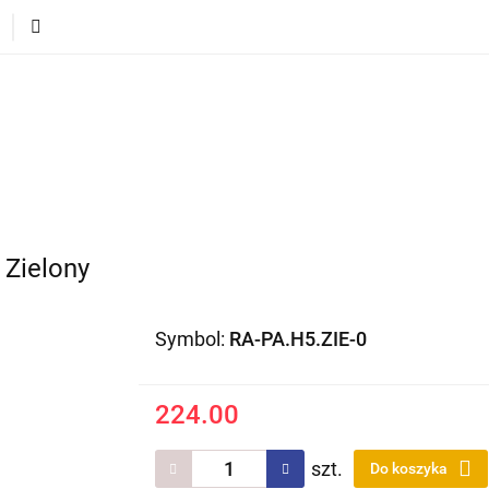
ECI
POJAZDY DLA DZIECI
DLA DOMU
PREZEN
DLA DZIECI
POJAZDY DLA DZIECI
DLA DOMU
Zielony
Symbol:
RA-PA.H5.ZIE-0
224.00
szt.
Do koszyka