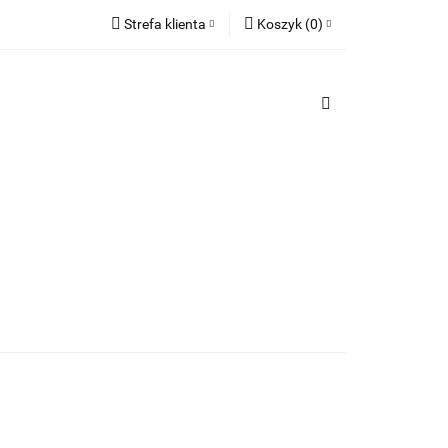
Strefa klienta
Koszyk
(
0
)
TY
Zaloguj się
PREZENTY
Koszyk jest pusty
Zarejestruj się
Dodaj zgłoszenie
x
Do bezpłatnej dostawy brakuje
-,--
Darmowa dostawa!
Suma
0,00 zł
Cena uwzględnia rabaty