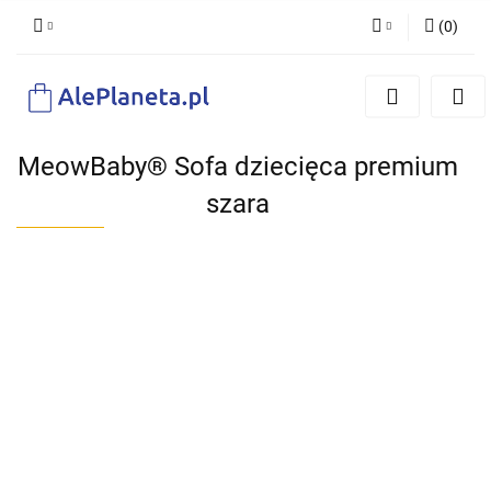
(
0
)
Zaloguj się
Zarejestruj się
Dodaj zgłoszenie
MeowBaby® Sofa dziecięca premium
szara