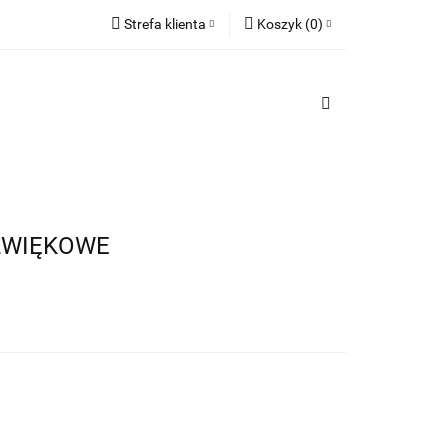
Strefa klienta
Koszyk
(
0
)
TY
Zaloguj się
PREZENTY
Koszyk jest pusty
Zarejestruj się
Dodaj zgłoszenie
x
Do bezpłatnej dostawy brakuje
-,--
Darmowa dostawa!
DŹWIĘKOWE
Suma
0,00 zł
Cena uwzględnia rabaty