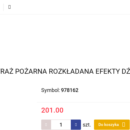
ECI
POJAZDY DLA DZIECI
DLA DOMU
PREZEN
DLA DZIECI
POJAZDY DLA DZIECI
DLA DOMU
STRAŻ POŻARNA ROZKŁADANA EFEKTY 
Symbol:
978162
201.00
szt.
Do koszyka