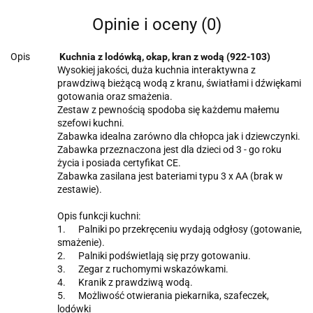
Opinie i oceny (0)
Opis
Kuchnia z lodówką, okap, kran z wodą (922-103)
Wysokiej jakości, duża kuchnia interaktywna z
prawdziwą bieżącą wodą z kranu, światłami i dźwiękami
gotowania oraz smażenia.
Zestaw z pewnością spodoba się każdemu małemu
szefowi kuchni.
Zabawka idealna zarówno dla chłopca jak i dziewczynki.
Zabawka przeznaczona jest dla dzieci od 3 - go roku
życia i posiada certyfikat CE.
Zabawka zasilana jest bateriami typu 3 x AA (brak w
zestawie).
Opis funkcji kuchni:
1. Palniki po przekręceniu wydają odgłosy (gotowanie,
smażenie).
2. Palniki podświetlają się przy gotowaniu.
3. Zegar z ruchomymi wskazówkami.
4. Kranik z prawdziwą wodą.
5. Możliwość otwierania piekarnika, szafeczek,
lodówki