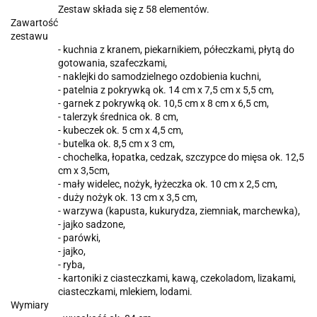
Zestaw składa się z 58 elementów.
Zawartość
zestawu
- kuchnia z kranem, piekarnikiem, półeczkami, płytą do
gotowania, szafeczkami,
- naklejki do samodzielnego ozdobienia kuchni,
- patelnia z pokrywką ok. 14 cm x 7,5 cm x 5,5 cm,
- garnek z pokrywką ok. 10,5 cm x 8 cm x 6,5 cm,
- talerzyk średnica ok. 8 cm,
- kubeczek ok. 5 cm x 4,5 cm,
- butelka ok. 8,5 cm x 3 cm,
- chochelka, łopatka, cedzak, szczypce do mięsa ok. 12,5
cm x 3,5cm,
- mały widelec, nożyk, łyżeczka ok. 10 cm x 2,5 cm,
- duży nożyk ok. 13 cm x 3,5 cm,
- warzywa (kapusta, kukurydza, ziemniak, marchewka),
- jajko sadzone,
- parówki,
- jajko,
- ryba,
- kartoniki z ciasteczkami, kawą, czekoladom, lizakami,
ciasteczkami, mlekiem, lodami.
Wymiary