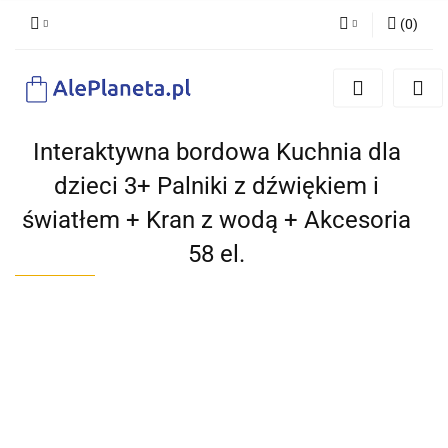
(
0
)
Zaloguj się
Zarejestruj się
Dodaj zgłoszenie
Interaktywna bordowa Kuchnia dla
dzieci 3+ Palniki z dźwiękiem i
światłem + Kran z wodą + Akcesoria
58 el.