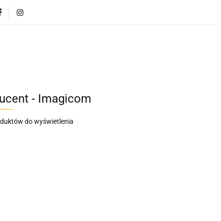
CI
POJAZDY DLA DZIECI
DLA DOMU
PREZEN
DLA DZIECI
POJAZDY DLA DZIECI
DLA DOMU
ucent - Imagicom
oduktów do wyświetlenia