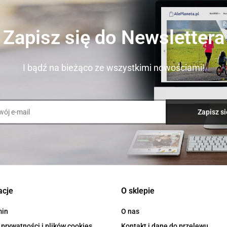
Zapisz się do Newslettera
I bądź na bieżąco ze wszystkimi nowościami!
acje
O sklepie
min
O nas
 prywatności i plików cookies
Kontakt i dane do przelewu