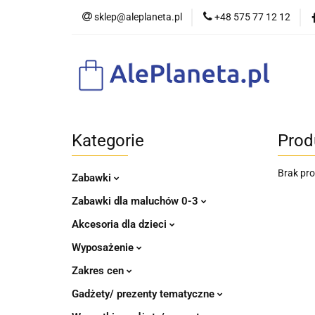
sklep@aleplaneta.pl
+48 575 77 12 12
DLA DZIE
Kategorie
Prod
Brak pr
Zabawki
Zabawki dla maluchów 0-3
Akcesoria dla dzieci
Wyposażenie
Zakres cen
Gadżety/ prezenty tematyczne