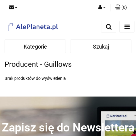
(
0
)
Zaloguj się
Zarejestruj się
Dodaj zgłoszenie
Kategorie
Szukaj
Producent - Guillows
Brak produktów do wyświetlenia
Zapisz się do Newslettera