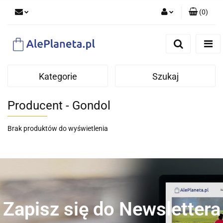
(
0
)
Zaloguj się
Zarejestruj się
Dodaj zgłoszenie
Kategorie
Szukaj
Producent - Gondol
Brak produktów do wyświetlenia
Zapisz się do Newslettera