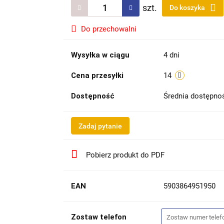
szt.
Do koszyka
Do przechowalni
Wysyłka w ciągu
4 dni
Cena przesyłki
14
Dostępność
Średnia dostępn
Zadaj pytanie
Pobierz produkt do PDF
EAN
5903864951950
Zostaw telefon