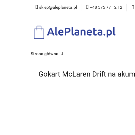
sklep@aleplaneta.pl
+48 575 77 12 12
DLA DZI
Strona główna
Gokart McLaren Drift na akumu