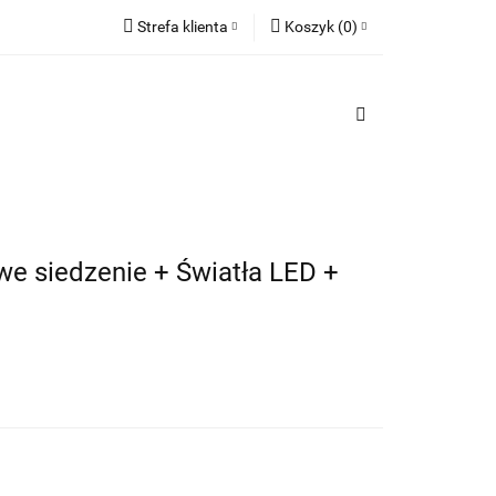
Strefa klienta
Koszyk
(
0
)
TY
Zaloguj się
PREZENTY
Koszyk jest pusty
Zarejestruj się
Dodaj zgłoszenie
x
Do bezpłatnej dostawy brakuje
-,--
Darmowa dostawa!
owe siedzenie + Światła LED +
Suma
0,00 zł
Cena uwzględnia rabaty