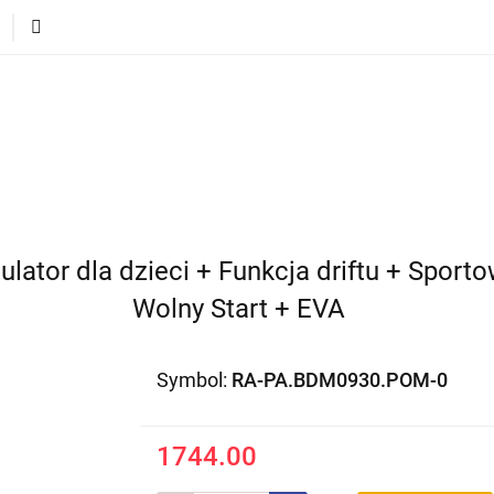
ECI
POJAZDY DLA DZIECI
DLA DOMU
PREZEN
DLA DZIECI
POJAZDY DLA DZIECI
DLA DOMU
lator dla dzieci + Funkcja driftu + Sport
Wolny Start + EVA
Symbol:
RA-PA.BDM0930.POM-0
1744.00