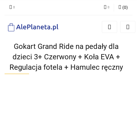
(
0
)
Zaloguj się
Zarejestruj się
Dodaj zgłoszenie
Gokart Grand Ride na pedały dla
dzieci 3+ Czerwony + Koła EVA +
Regulacja fotela + Hamulec ręczny