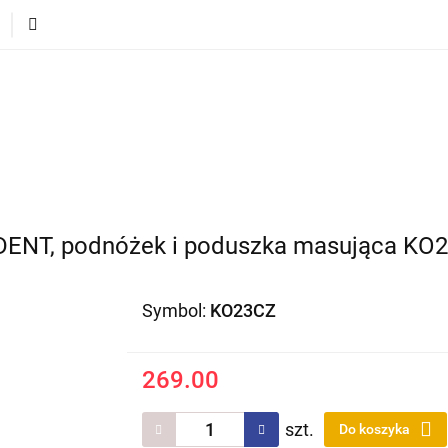
ECI
POJAZDY DLA DZIECI
DLA DOMU
PREZEN
DLA DZIECI
POJAZDY DLA DZIECI
DLA DOMU
DENT, podnóżek i poduszka masująca KO
Symbol:
KO23CZ
269.00
szt.
Do koszyka