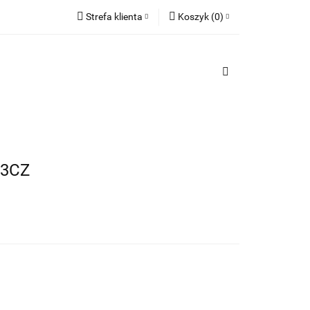
Strefa klienta
Koszyk
(
0
)
TY
Zaloguj się
PREZENTY
Koszyk jest pusty
Zarejestruj się
Dodaj zgłoszenie
x
Do bezpłatnej dostawy brakuje
-,--
Darmowa dostawa!
23CZ
Suma
0,00 zł
Cena uwzględnia rabaty