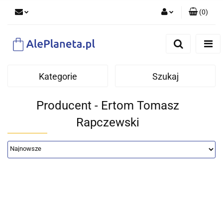
(
0
)
Zaloguj się
Zarejestruj się
Dodaj zgłoszenie
Kategorie
Szukaj
Producent - Ertom Tomasz
Rapczewski