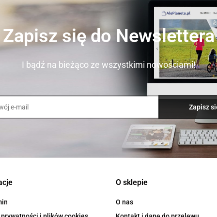
Zapisz się do Newslettera
I bądź na bieżąco ze wszystkimi nowościami!
acje
O sklepie
min
O nas
 prywatności i plików cookies
Kontakt i dane do przelewu