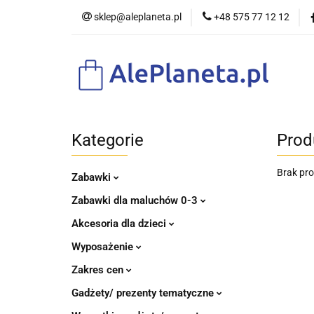
sklep@aleplaneta.pl
+48 575 77 12 12
DLA DZIE
Kategorie
Prod
Brak pr
Zabawki
Zabawki dla maluchów 0-3
Akcesoria dla dzieci
Wyposażenie
Zakres cen
Gadżety/ prezenty tematyczne