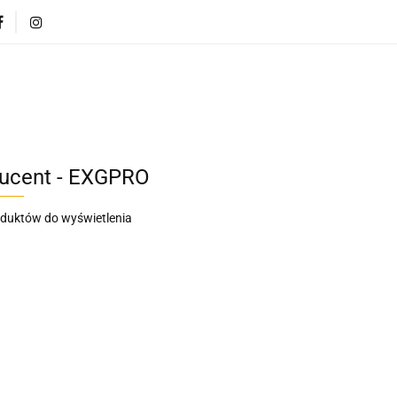
CI
POJAZDY DLA DZIECI
DLA DOMU
PREZEN
DLA DZIECI
POJAZDY DLA DZIECI
DLA DOMU
ucent - EXGPRO
oduktów do wyświetlenia