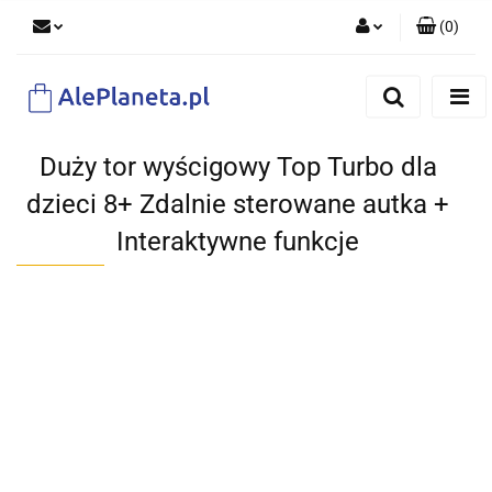
(
0
)
Zaloguj się
Zarejestruj się
Dodaj zgłoszenie
Duży tor wyścigowy Top Turbo dla
dzieci 8+ Zdalnie sterowane autka +
Interaktywne funkcje