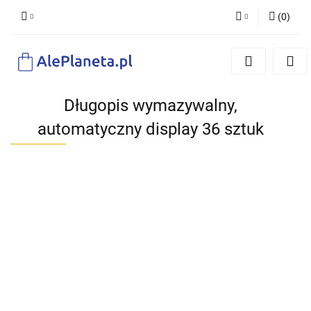
(
0
)
Zaloguj się
Zarejestruj się
Dodaj zgłoszenie
Długopis wymazywalny,
automatyczny display 36 sztuk