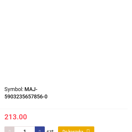
Symbol:
MAJ-
5903235657856-0
213.00
szt.
Do koszyka