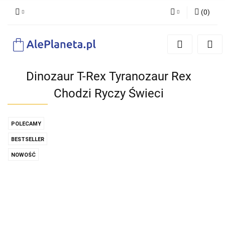
(
0
)
Zaloguj się
Zarejestruj się
Dodaj zgłoszenie
Dinozaur T-Rex Tyranozaur Rex
Chodzi Ryczy Świeci
POLECAMY
BESTSELLER
NOWOŚĆ