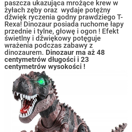
paszcza ukazująca mrożące krew w
żyłach zęby oraz wydaje potężny
dźwięk ryczenia godny prawdziego T-
Rexa! Dinozaur posiada ruchome łapy
przednie i tylne, głowę i ogon ! Efekt
świetlny i dźwiękowy potęguje
wrażenia podczas zabawy z
dinozaurem.
Dinozaur ma aż 48
centymetrów długości i 23
centymetrów wysokości !