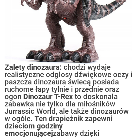
Zalety dinozaura:
chodzi wydaje
realistyczne odgłosy dźwiękowe oczy i
paszcza dinozaura świecą posiada
ruchome łapy tylnie i przednie oraz
ogon
Dinozaur T-Rex
to doskonała
zabawka nie tylko dla miłośników
Jurrassic World, ale także dinozaurów
w ogóle.
Ten drapieżnik zapewni
dzieciom godziny
emocjonującej
zabawy dzięki